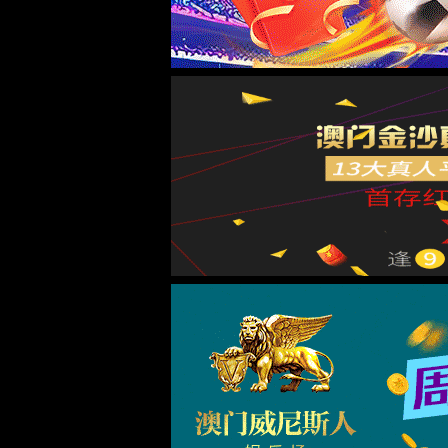
水力控制阀
通风蝶阀
污水处理阀
冶金非标阀
高压角式截止阀
不锈钢阀
Q41F球阀
陶瓷阀
电动蝶阀
氧气阀