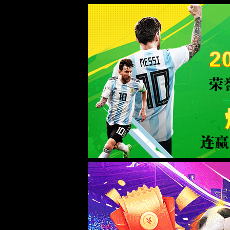
ca88(中国区)唯一官方网站
网站首页
关于我们
产品展示
PRODUCT DISPLAY