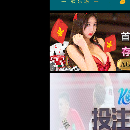
刀闸阀
油田专用阀
角式截止阀
电磁阀
调节阀
搅拌机
©
地址