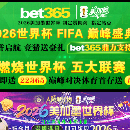
产品展示
行业资讯
技术支持
在线商店