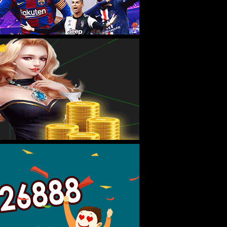
全及消防演练培训
防演练培训
139
.5小时的生产安全及消防演练的培训，众多员
钻工工作台不允许出现可燃易燃物品，并结合
用方法。
导下亲自动手操作，克服紧张，成功灭火。同
。
升。未来，ca88官方网站将持续开展此类培