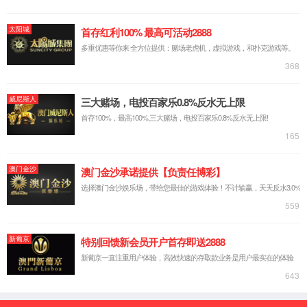
双气动插板阀
密闭闸阀
FB44LBX-1弹压式自闭
敞开式插板阀
启闭排灰阀
比例 阀
电动插板阀
SK两路阀.
棒条阀
斜面防爆阀
508型真空压力释放阀