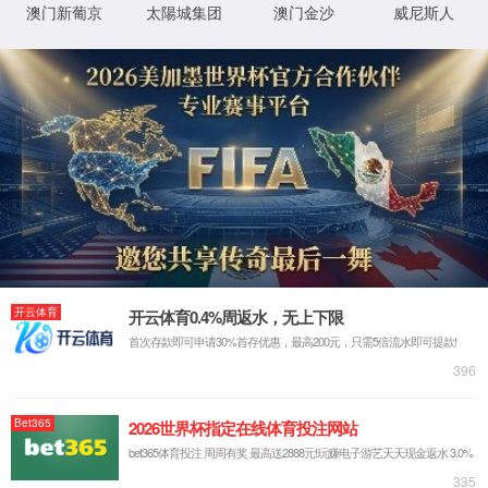
冶金非标阀
产品展示
您现在的位
气动钟形卸灰阀
卸灰阀
钟罩阀
球面偏置式气动钟阀
二位四通分料阀
方风门
XB42泄爆阀
伞齿轮暗杆刀闸阀
正面防爆阀
电动插 板阀