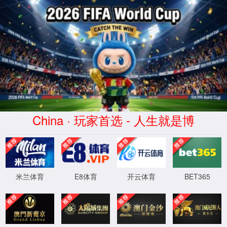
ca88(中国区)唯一官方网站
网站首页
关于我们
产品展示
行业资讯
产品展示
PRODUCT DISPLAY