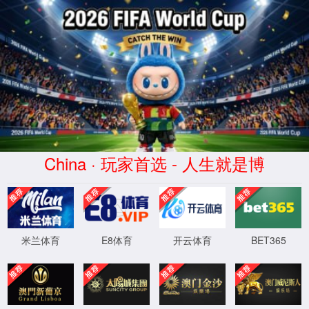
ca88(中国区)唯一官方网站
网站首页
关于我们
产品展示
行业资讯
产品展示
PRODUCT DISPLAY