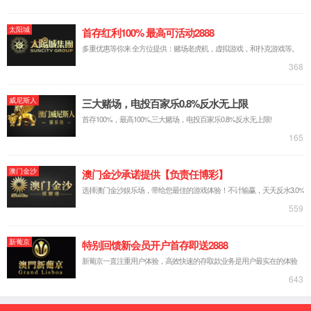
双气动插板阀
密闭闸阀
F943X电动眼镜阀
敞开式插板阀
启闭排灰阀
比例 阀
电动插板阀
SK两路阀.
棒条阀
508型真空压力释放阀