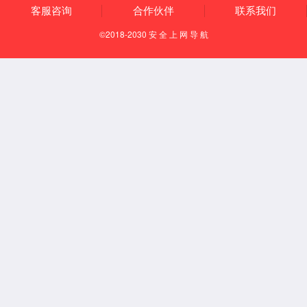
PZ973H/X电动刀闸阀
电动盲板阀
PZ配水闸阀
星形卸料器
星型卸料阀|叶轮给
除尘放散阀
电液动鄂式闸门
鄂式闸门
电动锁风气卸灰阀
DYSF扇形闸门