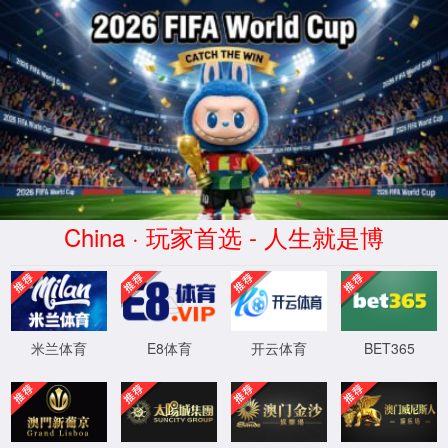
ca88(中国区)唯一官方网站
网站首页
关于我们
产品展示
行业资讯
产品展示
PRODUCT DISPLAY