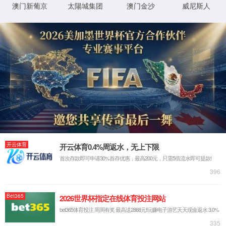
通风蝶阀
烟风管道风门
电子式调节蝶阀
气动调节蝶阀
风机专用调节蝶阀
圆风门
电液动通风蝶阀
多叶隔热阀
轻型通风蝶阀
风机止回蝶阀
伸缩蝶阀
D941W气动通风蝶阀
手动通风蝶阀
电动方形通风蝶阀
圆形多叶蝶阀
电动调节蝶阀
气动双偏心碟阀
电动调节高温蝶阀
矩形风道止回阀
翻板式密封蝶阀
电动圆形百叶阀