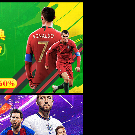
在线留言
联系我们