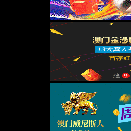
水力控制阀
通风蝶阀
污水处理阀
冶金非标阀
高压角式截止阀
不锈钢阀
Q41F球阀
陶瓷阀
电动蝶阀
氧气阀