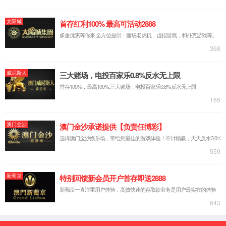
不锈钢截止阀
不锈钢法兰闸阀
不锈钢手动球阀
查看更多
相关文章
RELATED ARTICLES
ca88官方网站教你怎么表示4分阀门
旧商业：重招商，轻运营
标准
不锈钢气动球阀
套筒阀门是做什么用的？
相信我一定行