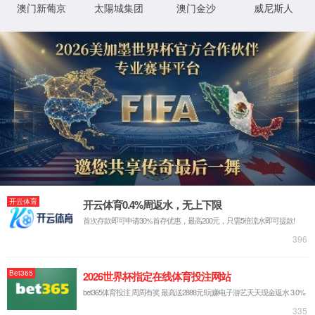
不锈钢阀
产品展示
您现在的位
一片式球阀
电动不锈钢法兰球阀
不锈钢歪型过器
不锈钢手动球阀
不锈钢三通球阀
不锈钢球阀
不锈钢一片球阀
不锈钢气动球阀
不锈钢美标截止阀
不锈钢进口球阀