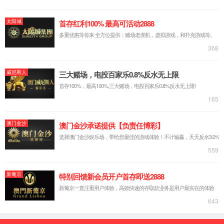
4.抉择链速：用户应首先
刀闸阀
选用电动通风蝶阀需要注意
些问题，选择我们合适的蝶
油田专用阀
角式截止阀
电磁阀
上一篇：
电动插板阀的生
下一篇：
渠道闸门有什么
调节阀
搅拌机
©2026 ca88官方唯一网站(www.gu
地址：温州市瓯北镇铺一工业区 技术