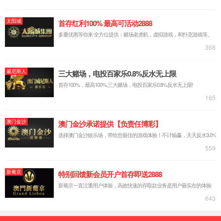
伸缩蝶阀
详细介绍
D941W气动通风蝶阀
不锈钢烟风管道
及各类工作管道中用
手动通风蝶阀
应用于空气、烟气、
率及保障设备安全运
电动方形通风蝶阀
一、产品概述与功能
不锈钢烟风管道风
圆形多叶蝶阀
1、流量调节：
调节火焰燃烧状况及
电动调节蝶阀
2、介质截断：
漏，特别是在大型火
气动双偏心碟阀
行的重要隔离设备。
二、主要分类与结构
电动调节高温蝶阀
根据管道形状、驱动
1、按截面形状分类
矩形风道止回阀
圆形风门（圆风门）